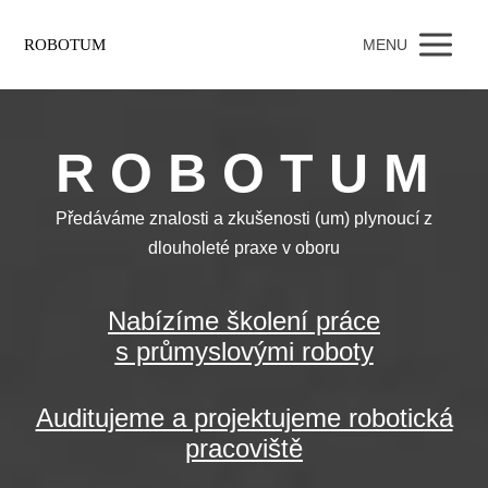
ROBOTUM
MENU
R O B O T U M
Předáváme znalosti a zkušenosti (um) plynoucí
z
dlouholeté praxe v oboru
Nabízíme školení práce
s průmyslovými roboty
Auditujeme a projektujeme robotická
pracoviště