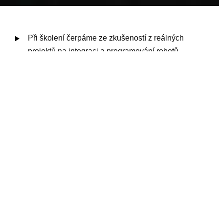
Při školení čerpáme ze zkušeností z reálných
projektů na integraci a programování robotů.
Při projektování čerpáme z dlouholetých zkušeností
v oblasti průmyslové automatizace.
Při auditu a dohledu nad projekty využíváme
kritického myšlení a tím chráníme zájmy investora.
ŠKOLICÍ A PROJEKTOVÉ CENTRUM
YIT Office Centrum