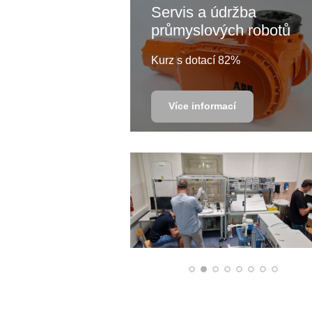
Servis a údržba
průmyslových robotů
Kurz s dotací 82%
Více informací