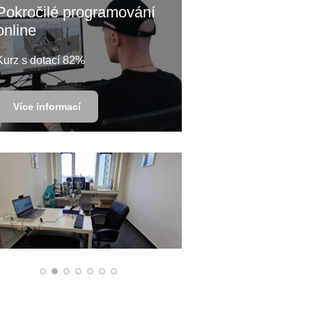
Pokročilé programování
online
Kurz s dotací 82%
Více informací