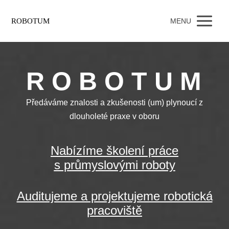
ROBOTUM
MENU
R O B O T U M
Předáváme znalosti a zkušenosti (um) plynoucí
z
dlouholeté praxe v oboru
Nabízíme školení práce
s průmyslovými roboty
Auditujeme a projektujeme robotická
pracoviště